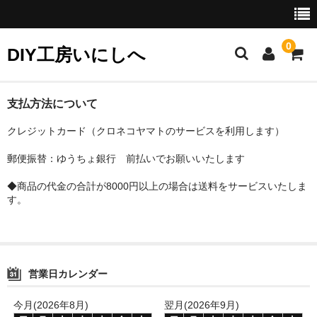
0
DIY工房いにしへ
お勧め商品
支払方法について
クレジットカード（クロネコヤマトのサービスを利用します）
セット商品
郵便振替：ゆうちょ銀行 前払いでお願いいたします
クリーニングに
◆商品の代金の合計が8000円以上の場合は送料をサービスいたしま
カラーフィルに
す。
リタッチに
接着に
営業日カレンダー
研磨に
今月(2026年8月)
翌月(2026年9月)
ギルディングに（金彩）