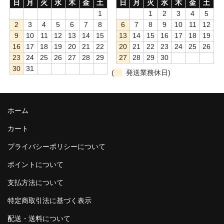
日
月
火
水
木
金
土
日
月
火
水
木
金
土
1
1
2
3
4
5
アップグレード
2
3
4
5
6
7
8
6
7
8
9
10
11
12
9
10
11
12
13
14
15
13
14
15
16
17
18
19
顔料単品【青系】
16
17
18
19
20
21
22
20
21
22
23
24
25
26
23
24
25
26
27
28
29
27
28
29
30
顔料単品【赤系】
30
31
(
発送業務休日)
顔料単品【黄系】
顔料単品【緑系】
ホーム
顔料単品【白・茶系】
カート
顔料単品【黒系】
プライバシーポリシーについて
全商品
ポイントについて
支払方法について
特定商取引法に基づく表示
配送・送料について