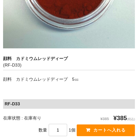
アップグレード
顔料単品【青系】
顔料単品【赤系】
顔料単品【黄系】
顔料 カドミウムレッドディープ
顔料単品【緑系】
(RF-D33)
顔料単品【白・茶系】
顔料 カドミウムレッドディープ 5㏄
顔料単品【黒系】
全商品
RF-D33
¥385
在庫状態 : 在庫有り
¥385
(税込)
数量
1個