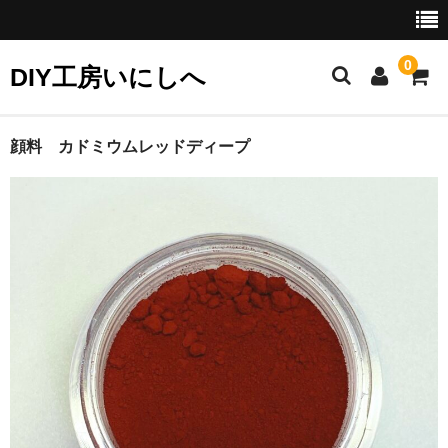
0
DIY工房いにしへ
お勧め商品
顔料 カドミウムレッドディープ
セット商品
クリーニングに
カラーフィルに
リタッチに
接着に
研磨に
ギルディングに（金彩）