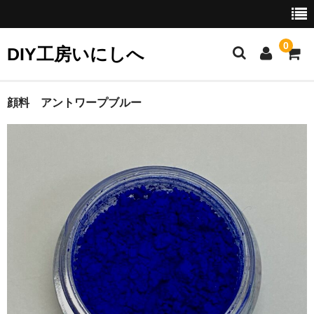
0
DIY工房いにしへ
お勧め商品
顔料 アントワープブルー
セット商品
クリーニングに
カラーフィルに
リタッチに
接着に
研磨に
ギルディングに（金彩）