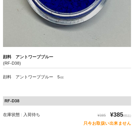
アップグレード
顔料単品【青系】
顔料単品【赤系】
顔料単品【黄系】
顔料 アントワープブルー
顔料単品【緑系】
(RF-D38)
顔料単品【白・茶系】
顔料 アントワープブルー 5㏄
顔料単品【黒系】
全商品
RF-D38
¥385
在庫状態 : 入荷待ち
¥385
(税込)
只今お取扱い出来ません