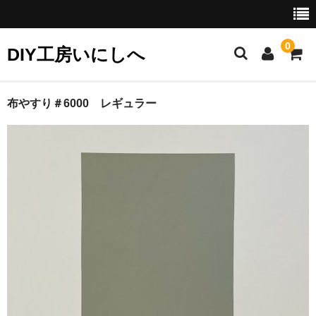
0
DIY工房いにしへ
お勧め商品
布やすり＃6000 レギュラー
セット商品
クリーニングに
カラーフィルに
リタッチに
接着に
研磨に
ギルディングに（金彩）