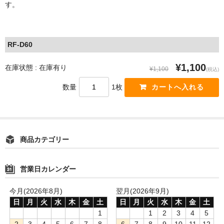
す。
RF-D60
¥1,100
在庫状態 : 在庫有り
¥1,100
(税込)
数量
1枚
商品カテゴリー
営業日カレンダー
今月(2026年8月)
翌月(2026年9月)
日
月
火
水
木
金
土
日
月
火
水
木
金
土
1
1
2
3
4
5