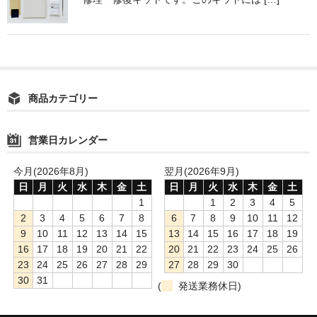
アップグレード
顔料単品【青系】
顔料単品【赤系】
商品カテゴリー
顔料単品【黄系】
営業日カレンダー
顔料単品【緑系】
今月(2026年8月)
翌月(2026年9月)
顔料単品【白・茶系】
日
月
火
水
木
金
土
日
月
火
水
木
金
土
顔料単品【黒系】
1
1
2
3
4
5
2
3
4
5
6
7
8
6
7
8
9
10
11
12
全商品
9
10
11
12
13
14
15
13
14
15
16
17
18
19
16
17
18
19
20
21
22
20
21
22
23
24
25
26
23
24
25
26
27
28
29
27
28
29
30
30
31
(
発送業務休日)