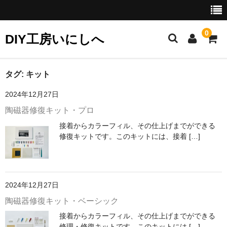
0
DIY工房いにしへ
お勧め商品
タグ:
キット
2024年12月27日
セット商品
陶磁器修復キット・プロ
クリーニングに
接着からカラーフィル、その仕上げまでができる
修復キットです。このキットには、接着 […]
カラーフィルに
リタッチに
接着に
2024年12月27日
陶磁器修復キット・ベーシック
研磨に
接着からカラーフィル、その仕上げまでができる
ギルディングに（金彩）
修理・修復キットです。このキットには […]