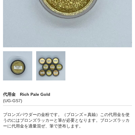
アップグレード
顔料単品【青系】
顔料単品【赤系】
顔料単品【黄系】
顔料単品【緑系】
顔料単品【白・茶系】
顔料単品【黒系】
代用金 Rich Pale Gold
全商品
(UG-GS7)
ブロンズパウダーの金粉です。（ブロンズ＝真鍮）この代用金を使
うのにはブロンズラッカーと筆が必要となります。ブロンズラッカ
ーに代用金を適量混ぜ、筆で塗布します。