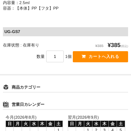
内容量：2.5ml
容器：【本体】PP【フタ】PP
UG-GS7
¥385
在庫状態 : 在庫有り
¥385
(税込)
数量
1個
商品カテゴリー
営業日カレンダー
今月(2026年8月)
翌月(2026年9月)
日
月
火
水
木
金
土
日
月
火
水
木
金
土
1
1
2
3
4
5