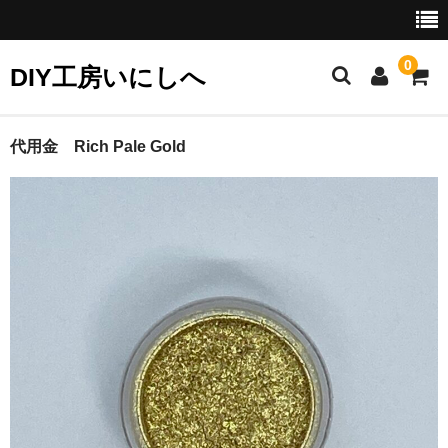
0
DIY工房いにしへ
お勧め商品
代用金 Rich Pale Gold
セット商品
クリーニングに
カラーフィルに
リタッチに
接着に
研磨に
ギルディングに（金彩）