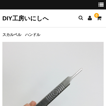
0
DIY工房いにしへ
お勧め商品
スカルペル ハンドル
セット商品
クリーニングに
カラーフィルに
リタッチに
接着に
研磨に
ギルディングに（金彩）