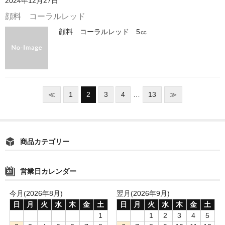
2024年12月27日
顔料 コーラルレッド
顔料 コーラルレッド 5㏄
≪
1
2
3
4
…
13
≫
商品カテゴリー
営業日カレンダー
今月(2026年8月)
翌月(2026年9月)
日
月
火
水
木
金
土
日
月
火
水
木
金
土
1
1
2
3
4
5